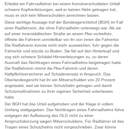
Erleidet ein Fahrradfahrer bei einem fremdverschuldeten Unfall
schwere Kopfverletzungen, weil er keinen Helm getragen hat,
muss er sich kein Mitverschulden anrechnen lassen.
Diese wichtige Aussage traf der Bundesgerichtshof (BGH) im Fall
einer Radfahrerin, die ohne Fahrradhelm unterwegs war. Als sie
auf einer innerstädtischen Straße an einem Pkw vorbeifuhr,
öffnete die Fahrerin unmittelbar vor ihr von innen die Fahrertür.
Die Radfahrerin konnte nicht mehr ausweichen, fuhr gegen die
Fahrertür und stürzte zu Boden. Sie fiel auf den Hinterkopf und
zog sich schwere Schädel-Hirnverletzungen zu, zu deren
Ausmaß das Nichttragen eines Fahrradhelms beigetragen hatte.
Die Radfahrerin nimmt die Pkw-Fahrerin und deren
Haftpflichtversicherer auf Schadenersatz in Anspruch. Das
Oberlandesgericht hat ihr ein Mitverschulden von 20 Prozent
angelastet, weil sie keinen Schutzhelm getragen und damit
Schutzmaßnahmen zu ihrer eigenen Sicherheit unterlassen
habe.
Der BGH hat das Urteil aufgehoben und der Klage in vollem
Umfang stattgegeben. Das Nichttragen eines Fahrradhelms führe
entgegen der Auffassung des OLG nicht zu einer
Anspruchskürzung wegen Mitverschuldens. Für Radfahrer ist das
Tragen eines Schutzhelms nicht vorgeschrieben. Zwar könne