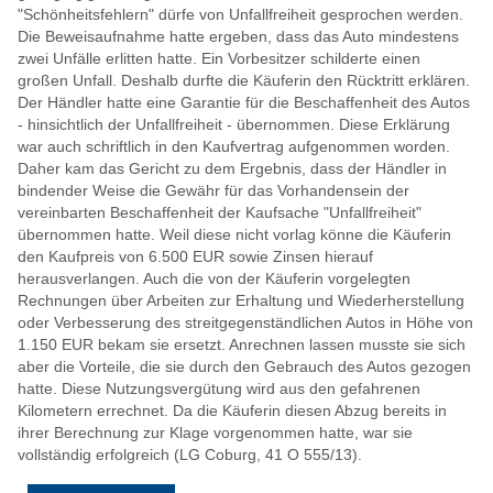
"Schönheitsfehlern" dürfe von Unfallfreiheit gesprochen werden.
Die Beweisaufnahme hatte ergeben, dass das Auto mindestens
zwei Unfälle erlitten hatte. Ein Vorbesitzer schilderte einen
großen Unfall. Deshalb durfte die Käuferin den Rücktritt erklären.
Der Händler hatte eine Garantie für die Beschaffenheit des Autos
- hinsichtlich der Unfallfreiheit - übernommen. Diese Erklärung
war auch schriftlich in den Kaufvertrag aufgenommen worden.
Daher kam das Gericht zu dem Ergebnis, dass der Händler in
bindender Weise die Gewähr für das Vorhandensein der
vereinbarten Beschaffenheit der Kaufsache "Unfallfreiheit"
übernommen hatte. Weil diese nicht vorlag könne die Käuferin
den Kaufpreis von 6.500 EUR sowie Zinsen hierauf
herausverlangen. Auch die von der Käuferin vorgelegten
Rechnungen über Arbeiten zur Erhaltung und Wiederherstellung
oder Verbesserung des streitgegenständlichen Autos in Höhe von
1.150 EUR bekam sie ersetzt. Anrechnen lassen musste sie sich
aber die Vorteile, die sie durch den Gebrauch des Autos gezogen
hatte. Diese Nutzungsvergütung wird aus den gefahrenen
Kilometern errechnet. Da die Käuferin diesen Abzug bereits in
ihrer Berechnung zur Klage vorgenommen hatte, war sie
vollständig erfolgreich (LG Coburg, 41 O 555/13).