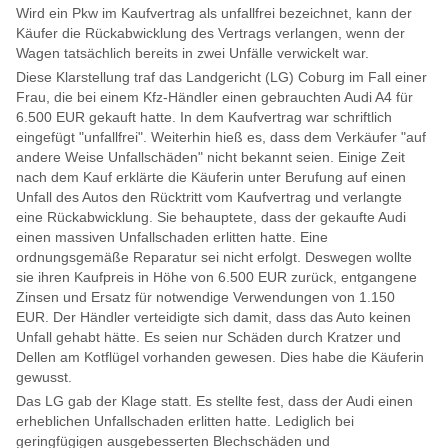
Wird ein Pkw im Kaufvertrag als unfallfrei bezeichnet, kann der
Käufer die Rückabwicklung des Vertrags verlangen, wenn der
Wagen tatsächlich bereits in zwei Unfälle verwickelt war.
Diese Klarstellung traf das Landgericht (LG) Coburg im Fall einer
Frau, die bei einem Kfz-Händler einen gebrauchten Audi A4 für
6.500 EUR gekauft hatte. In dem Kaufvertrag war schriftlich
eingefügt "unfallfrei". Weiterhin hieß es, dass dem Verkäufer "auf
andere Weise Unfallschäden" nicht bekannt seien. Einige Zeit
nach dem Kauf erklärte die Käuferin unter Berufung auf einen
Unfall des Autos den Rücktritt vom Kaufvertrag und verlangte
eine Rückabwicklung. Sie behauptete, dass der gekaufte Audi
einen massiven Unfallschaden erlitten hatte. Eine
ordnungsgemäße Reparatur sei nicht erfolgt. Deswegen wollte
sie ihren Kaufpreis in Höhe von 6.500 EUR zurück, entgangene
Zinsen und Ersatz für notwendige Verwendungen von 1.150
EUR. Der Händler verteidigte sich damit, dass das Auto keinen
Unfall gehabt hätte. Es seien nur Schäden durch Kratzer und
Dellen am Kotflügel vorhanden gewesen. Dies habe die Käuferin
gewusst.
Das LG gab der Klage statt. Es stellte fest, dass der Audi einen
erheblichen Unfallschaden erlitten hatte. Lediglich bei
geringfügigen ausgebesserten Blechschäden und