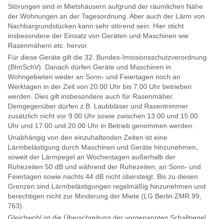
Störungen sind in Mietshäusern aufgrund der räumlichen Nähe
der Wohnungen an der Tagesordnung. Aber auch der Lärm von
Nachbargrundstücken kann sehr störend sein. Hier sticht
insbesondere der Einsatz von Geräten und Maschinen wie
Rasenmähern etc. hervor.
Für diese Geräte gilt die 32. Bundes-Imissionsschutzverordnung
(BImSchV). Danach dürfen Geräte und Maschinen in
Wohngebieten weder an Sonn- und Feiertagen noch an
Werktagen in der Zeit von 20.00 Uhr bis 7.00 Uhr betrieben
werden. Dies gilt insbesondere auch für Rasenmäher.
Demgegenüber dürfen z.B. Laubbläser und Rasentrimmer
zusätzlich nicht vor 9.00 Uhr sowie zwischen 13.00 und 15.00
Uhr und 17.00 und 20.00 Uhr in Betrieb genommen werden.
Unabhängig von den einzuhaltenden Zeiten ist eine
Lärmbelästigung durch Maschinen und Geräte hinzunehmen,
soweit der Lärmpegel an Wochentagen außerhalb der
Ruhezeiten 50 dB und während der Ruhezeiten, an Sonn- und
Feiertagen sowie nachts 44 dB nicht übersteigt. Bis zu diesen
Grenzen sind Lärmbelästigungen regelmäßig hinzunehmen und
berechtigen nicht zur Minderung der Miete (LG Berlin ZMR 99,
763).
Gleichwohl ist die Überschreitung der vorgenannten Schallpegel