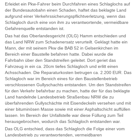
Erleidet ein Pkw-Fahrer beim Durchfahren eines Schlaglochs auf
der Bundesautobahn einen Schaden, haftet das beklagte Land
aufgrund einer Verkehrssicherungspflichtverletzung, wenn das
Schlagloch durch eine von ihm zu verantwortende, vermeidbare
Gefahrenquelle entstanden ist.
Das hat das Oberlandesgericht (OLG) Hamm entschieden und
das Land NRW zum Schadenersatz verurteilt. Geklagt hatte ein
Mann, der mit seinem Pkw die BAB 52 in Gelsenkirchen im
Bereich einer Baustelle befahren hatte. Dabei wurde die
Fahrbahn über den Standstreifen geleitet. Dort geriet das
Fahrzeug in ein ca. 20cm tiefes Schlagloch und erlitt einen
Achsschaden. Die Reparaturkosten betrugen ca. 2.200 EUR. Das
Schlagloch war im Bereich eines für den Baustellenbetrieb
verschlossenen Gullyschachts entstanden. Um den Standstreifen
für den Verkehr befahrbar zu machen, hatte der für das beklagte
Land handelnde Landesbetrieb Straßenbau NRW die zu
überfahrenden Gullyschächte mit Eisendeckeln versehen und mit
einer bituminösen Masse sowie mit einer Asphaltschicht auffüllen
lassen. Im Bereich der Unfallstelle war diese Füllung zum Teil
herausgebrochen, wodurch das Schlagloch entstanden war.
Das OLG entschied, dass das Schlagloch die Folge einer vom
Landesbetrieb zu verantwortenden, vermeidbaren