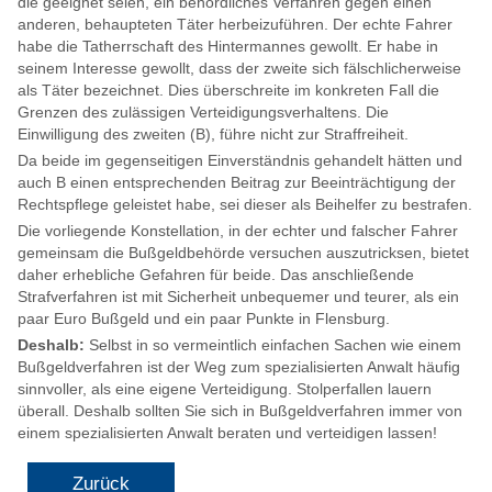
die geeignet seien, ein behördliches Verfahren gegen einen
anderen, behaupteten Täter herbeizuführen. Der echte Fahrer
habe die Tatherrschaft des Hintermannes gewollt. Er habe in
seinem Interesse gewollt, dass der zweite sich fälschlicherweise
als Täter bezeichnet. Dies überschreite im konkreten Fall die
Grenzen des zulässigen Verteidigungsverhaltens. Die
Einwilligung des zweiten (B), führe nicht zur Straffreiheit.
Da beide im gegenseitigen Einverständnis gehandelt hätten und
auch B einen entsprechenden Beitrag zur Beeinträchtigung der
Rechtspflege geleistet habe, sei dieser als Beihelfer zu bestrafen.
Die vorliegende Konstellation, in der echter und falscher Fahrer
gemeinsam die Bußgeldbehörde versuchen auszutricksen, bietet
daher erhebliche Gefahren für beide. Das anschließende
Strafverfahren ist mit Sicherheit unbequemer und teurer, als ein
paar Euro Bußgeld und ein paar Punkte in Flensburg.
Deshalb:
Selbst in so vermeintlich einfachen Sachen wie einem
Bußgeldverfahren ist der Weg zum spezialisierten Anwalt häufig
sinnvoller, als eine eigene Verteidigung. Stolperfallen lauern
überall. Deshalb sollten Sie sich in Bußgeldverfahren immer von
einem spezialisierten Anwalt beraten und verteidigen lassen!
Zurück