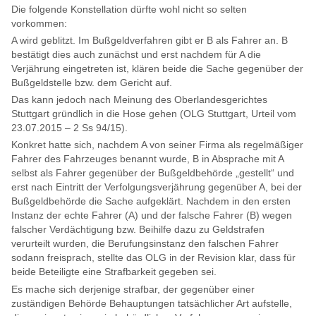
Die folgende Konstellation dürfte wohl nicht so selten
vorkommen:
A wird geblitzt. Im Bußgeldverfahren gibt er B als Fahrer an. B
bestätigt dies auch zunächst und erst nachdem für A die
Verjährung eingetreten ist, klären beide die Sache gegenüber der
Bußgeldstelle bzw. dem Gericht auf.
Das kann jedoch nach Meinung des Oberlandesgerichtes
Stuttgart gründlich in die Hose gehen (OLG Stuttgart, Urteil vom
23.07.2015 – 2 Ss 94/15).
Konkret hatte sich, nachdem A von seiner Firma als regelmäßiger
Fahrer des Fahrzeuges benannt wurde, B in Absprache mit A
selbst als Fahrer gegenüber der Bußgeldbehörde „gestellt“ und
erst nach Eintritt der Verfolgungsverjährung gegenüber A, bei der
Bußgeldbehörde die Sache aufgeklärt. Nachdem in den ersten
Instanz der echte Fahrer (A) und der falsche Fahrer (B) wegen
falscher Verdächtigung bzw. Beihilfe dazu zu Geldstrafen
verurteilt wurden, die Berufungsinstanz den falschen Fahrer
sodann freisprach, stellte das OLG in der Revision klar, dass für
beide Beteiligte eine Strafbarkeit gegeben sei.
Es mache sich derjenige strafbar, der gegenüber einer
zuständigen Behörde Behauptungen tatsächlicher Art aufstelle,